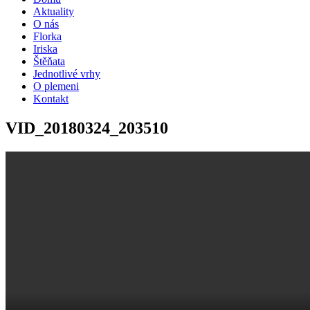
Aktuality
O nás
Florka
Iriska
Štěňata
Jednotlivé vrhy
O plemeni
Kontakt
VID_20180324_203510