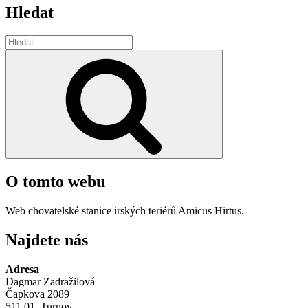
Hledat
Hledat:
Hledání
O tomto webu
Web chovatelské stanice irských teriérů Amicus Hirtus.
Najdete nás
Adresa
Dagmar Zadražilová
Čapkova 2089
511 01, Turnov