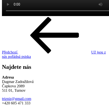
Navigace
Předchozí
příspěvek
pro
příspěvek
Předchozí
Už jsou z
nás pořádná psiska
Najdete nás
Adresa
Dagmar Zadražilová
Čapkova 2089
511 01, Turnov
trizniz@gmail.com
+420 605 471 333