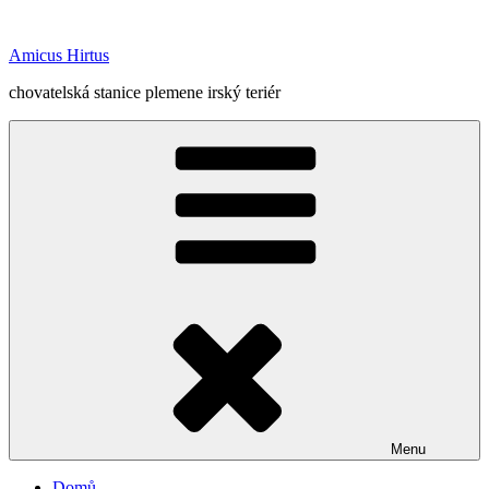
Přejít
k
Amicus Hirtus
obsahu
webu
chovatelská stanice plemene irský teriér
Menu
Domů