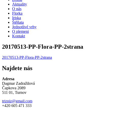
Aktuality
O nás
Florka
Iriska
Štěňata
Jednotlivé vrhy
O plemeni
Kontakt
20170513-PP-Flora-PP-2strana
20170513-PP-Flora-PP-2strana
Najdete nás
Adresa
Dagmar Zadražilová
Čapkova 2089
511 01, Turnov
trizniz@gmail.com
+420 605 471 333