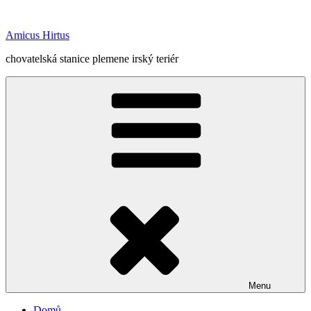
Přejít
k
Amicus Hirtus
obsahu
webu
chovatelská stanice plemene irský teriér
Menu
Domů