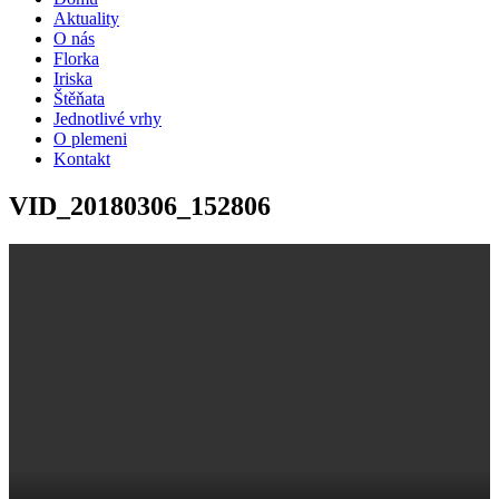
Aktuality
O nás
Florka
Iriska
Štěňata
Jednotlivé vrhy
O plemeni
Kontakt
VID_20180306_152806