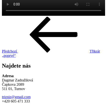
Navigace
Předchozí
příspěvek
pro
příspěvek
Předchozí
Třikrát
„poprvé“
Najdete nás
Adresa
Dagmar Zadražilová
Čapkova 2089
511 01, Turnov
trizniz@gmail.com
+420 605 471 333