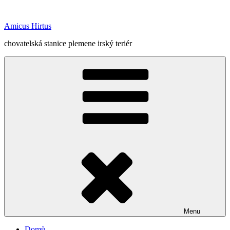
Přejít
k
Amicus Hirtus
obsahu
webu
chovatelská stanice plemene irský teriér
Menu
Domů