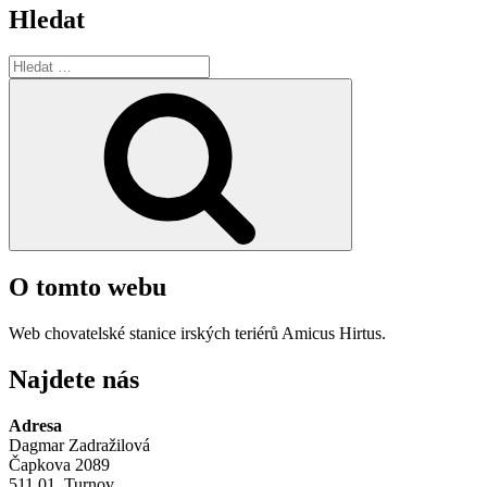
Hledat
Hledat:
Hledání
O tomto webu
Web chovatelské stanice irských teriérů Amicus Hirtus.
Najdete nás
Adresa
Dagmar Zadražilová
Čapkova 2089
511 01, Turnov