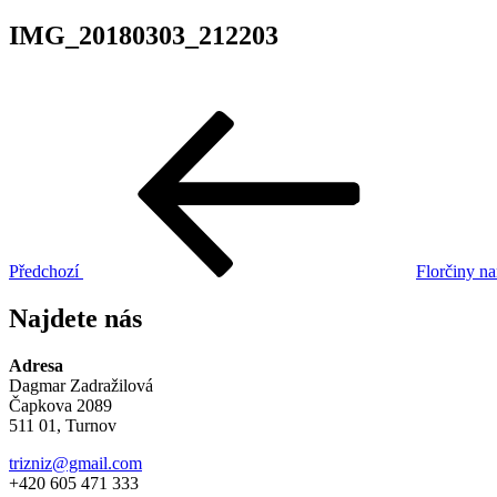
IMG_20180303_212203
Navigace
Předchozí
příspěvek
pro
příspěvek
Předchozí
Florčiny n
Najdete nás
Adresa
Dagmar Zadražilová
Čapkova 2089
511 01, Turnov
trizniz@gmail.com
+420 605 471 333