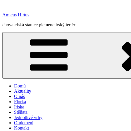
Přejít
k
Amicus Hirtus
obsahu
webu
chovatelská stanice plemene irský teriér
Domů
Aktuality
O nás
Florka
Iriska
Štěňata
Jednotlivé vrhy
O plemeni
Kontakt